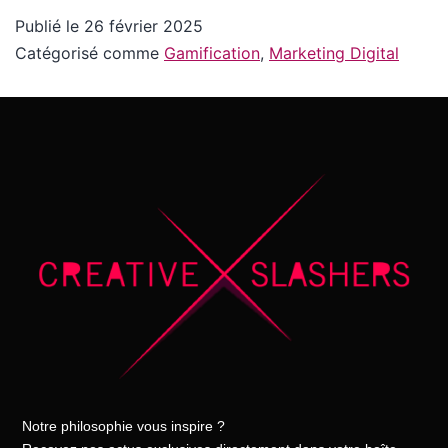
Publié le
26 février 2025
Catégorisé comme
Gamification
,
Marketing Digital
Notre philosophie vous inspire ?